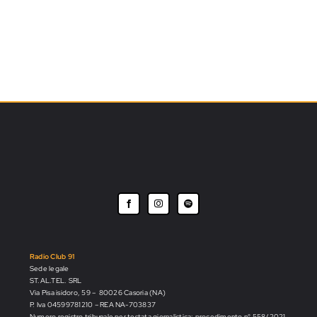
Radio Club 91
Sede legale
ST.AL.TEL. SRL
Via Pisa isidoro, 59 – 80026 Casoria (NA)
P. Iva 04599781210 – REA NA-703837
Numero registro tribunale per testata giornalistica: procedimento n° 558/2021