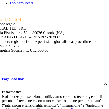
Top Afro Beats
adio Club 91
ede legale
T.AL.TEL. SRL
ia Pisa isidoro, 59 – 80026 Casoria (NA)
. Iva 04599781210 – REA NA-703837
umero registro tribunale per testata giornalistica: procedimento n°
58/2021 V.G.
apitale Sociale i.v.: € 12.000,00
©2022 ST.AL.TEL. S.R.L | P.IVA 04599781210 – REA NA-
703837 – ROC REGISTRO OPERATORI COMUNICAZIONE N*
35754 |
PRIVACY POLICY
–
COOKIE POLICY
| POWERED BY
ALLINONE LAB S.R.L
Page load link
X
Informativa
Noi e terze parti selezionate utilizziamo cookie o tecnologie simili
per finalità tecniche e, con il tuo consenso, anche per altre finalità
(“interazioni e funzionalità semplici”, “misurazione” e “targeting e