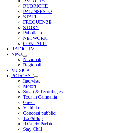
ASCOLTA
RUBRICHE
PALINSESTO
STAFF
FREQUENZE
STORY
Pubblicità
NETWORK
CONTATTI
RADIO TV
News
Nazionali
Regionali
MUSICA
PODCAST
Interviste
Motori
Smart & Tecnologies
Tour in Campania
Green
Viabilità
Concorsi pubblici
Top&Flop
Il Calcio Parlato
Stay Chill