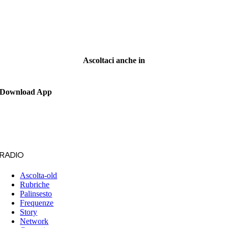
Ascoltaci anche in
Download App
RADIO
Ascolta-old
Rubriche
Palinsesto
Frequenze
Story
Network