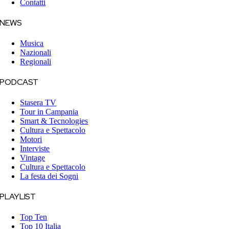
Contatti
NEWS
Musica
Nazionali
Regionali
PODCAST
Stasera TV
Tour in Campania
Smart & Tecnologies
Cultura e Spettacolo
Motori
Interviste
Vintage
Cultura e Spettacolo
La festa dei Sogni
PLAYLIST
Top Ten
Top 10 Italia