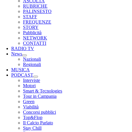
ASCOLTA
RUBRICHE
PALINSESTO
STAFF
FREQUENZE
STORY
Pubblicità
NETWORK
CONTATTI
RADIO TV
News
Nazionali
Regionali
MUSICA
PODCAST
Interviste
Motori
Smart & Tecnologies
Tour in Campania
Green
Viabilità
Concorsi pubblici
Top&Flop
Il Calcio Parlato
Stay Chill