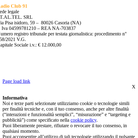
adio Club 91
ede legale
T.AL.TEL. SRL
ia Pisa isidoro, 59 – 80026 Casoria (NA)
. Iva 04599781210 – REA NA-703837
umero registro tribunale per testata giornalistica: procedimento n°
58/2021 V.G.
apitale Sociale i.v.: € 12.000,00
©2022 ST.AL.TEL. S.R.L | P.IVA 04599781210 – REA NA-
703837 – ROC REGISTRO OPERATORI COMUNICAZIONE N*
35754 |
PRIVACY POLICY
–
COOKIE POLICY
| POWERED BY
ALLINONE LAB S.R.L
Page load link
X
Informativa
Noi e terze parti selezionate utilizziamo cookie o tecnologie simili
per finalità tecniche e, con il tuo consenso, anche per altre finalità
(“interazioni e funzionalità semplici”, “misurazione” e “targeting e
pubblicità”) come specificato nella
cookie policy
.
Puoi liberamente prestare, rifiutare o revocare il tuo consenso, in
qualsiasi momento.
Puoi acconsentire all’utilizzo di tali tecnologie utilizzando il pulsante