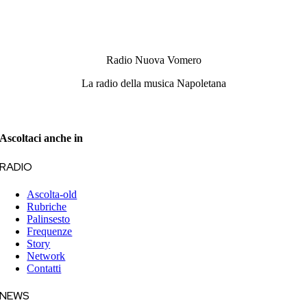
Radio Nuova Vomero
La radio della musica Napoletana
Ascoltaci anche in
RADIO
Ascolta-old
Rubriche
Palinsesto
Frequenze
Story
Network
Contatti
NEWS