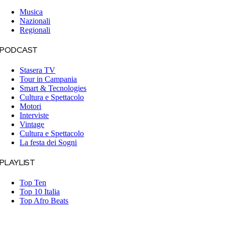
Musica
Nazionali
Regionali
PODCAST
Stasera TV
Tour in Campania
Smart & Tecnologies
Cultura e Spettacolo
Motori
Interviste
Vintage
Cultura e Spettacolo
La festa dei Sogni
PLAYLIST
Top Ten
Top 10 Italia
Top Afro Beats