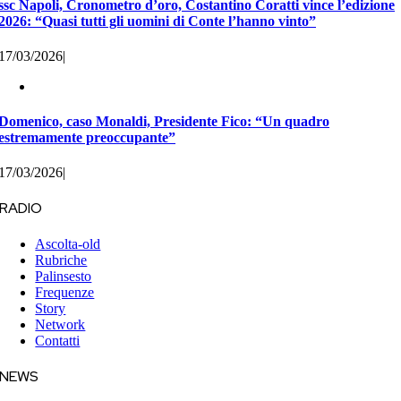
ssc Napoli, Cronometro d’oro, Costantino Coratti vince l’edizione
2026: “Quasi tutti gli uomini di Conte l’hanno vinto”
17/03/2026
|
Domenico, caso Monaldi, Presidente Fico: “Un quadro
estremamente preoccupante”
17/03/2026
|
RADIO
Ascolta-old
Rubriche
Palinsesto
Frequenze
Story
Network
Contatti
NEWS