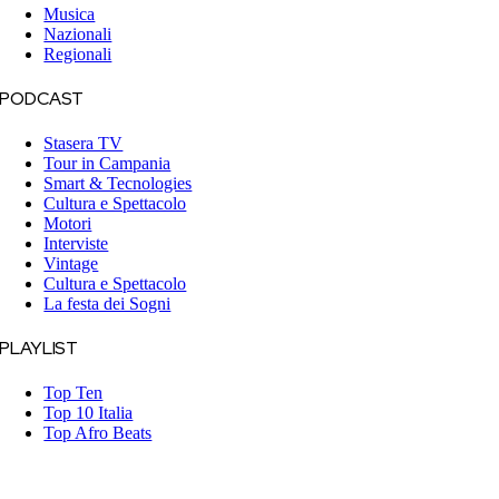
Musica
Nazionali
Regionali
PODCAST
Stasera TV
Tour in Campania
Smart & Tecnologies
Cultura e Spettacolo
Motori
Interviste
Vintage
Cultura e Spettacolo
La festa dei Sogni
PLAYLIST
Top Ten
Top 10 Italia
Top Afro Beats