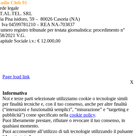
adio Club 91
ede legale
T.AL.TEL. SRL
ia Pisa isidoro, 59 – 80026 Casoria (NA)
. Iva 04599781210 – REA NA-703837
umero registro tribunale per testata giornalistica: procedimento n°
58/2021 V.G.
apitale Sociale i.v.: € 12.000,00
©2022 ST.AL.TEL. S.R.L | P.IVA 04599781210 – REA NA-
703837 – ROC REGISTRO OPERATORI COMUNICAZIONE N*
35754 |
PRIVACY POLICY
–
COOKIE POLICY
| POWERED BY
ALLINONE LAB S.R.L
Page load link
X
Informativa
Noi e terze parti selezionate utilizziamo cookie o tecnologie simili
per finalità tecniche e, con il tuo consenso, anche per altre finalità
(“interazioni e funzionalità semplici”, “misurazione” e “targeting e
pubblicità”) come specificato nella
cookie policy
.
Puoi liberamente prestare, rifiutare o revocare il tuo consenso, in
qualsiasi momento.
Puoi acconsentire all’utilizzo di tali tecnologie utilizzando il pulsante