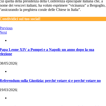
cui quella della presidenza della Conferenza episcopale italiana che, a
nome dei vescovi italiani, ha voluto esprimere “vicinanza” a Bergoglio,
“assicurando la preghiera corale delle Chiese in Italia”.
Condividici sul tuo social!
Previous
Next
Papa Leone XIV a Pompei e a Napoli: un anno dopo la sua
elezione
08/05/2026
|
Referendum sulla Giustizia: perché votare sì e perché votare no
19/03/2026
|