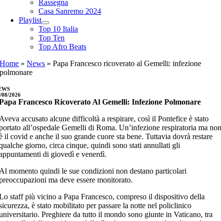
Rassegna
Casa Sanremo 2024
Playlist
Top 10 Italia
Top Ten
Top Afro Beats
Home
»
News
»
Papa Francesco ricoverato al Gemelli: infezione
polmonare
EWS
/08/2026
Papa Francesco Ricoverato Al Gemelli: Infezione Polmonare
Aveva accusato alcune difficoltà a respirare, così il Pontefice è stato
portato all’ospedale Gemelli di Roma. Un’infezione respiratoria ma no
è il covid e anche il suo grande cuore sta bene. Tuttavia dovrà restare
qualche giorno, circa cinque, quindi sono stati annullati gli
appuntamenti di giovedì e venerdì.
Al momento quindi le sue condizioni non destano particolari
preoccupazioni ma deve essere monitorato.
Lo staff più vicino a Papa Francesco, compreso il dispositivo della
sicurezza, è stato mobilitato per passare la notte nel policlinico
universitario. Preghiere da tutto il mondo sono giunte in Vaticano, tra