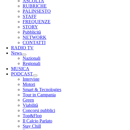
ASCOLTA
RUBRICHE
PALINSESTO
STAFF
FREQUENZE
STORY
Pubblicità
NETWORK
CONTATTI
RADIO TV
News
Nazionali
Regionali
MUSICA
PODCAST
Interviste
Motori
Smart & Tecnologies
Tour in Campania
Green
Viabilità
Concorsi pubblici
Top&Flop
Il Calcio Parlato
Stay Chill