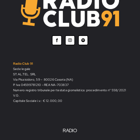
Radio Club 91
Sede legale
ST.AL.TEL. SRL
Via Pisa isidoro, 59 – 80026 Casoria (NA)
P. Iva 04599781210 – REA NA-703837
Numero registro tribunale per testata giornalistica: procedimento n° 558/2021
V.G.
Capitale Sociale i.v.: € 12.000,00
RADIO