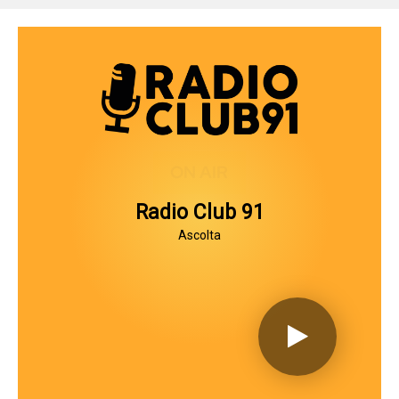
Salta
al
contenuto
ON AIR
Radio Club 91
Ascolta