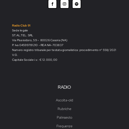
Radio Club 91
Sede legale
ST.AL.TEL. SRL
Via Pisa isidoro, 59 – 80026 Casoria (NA)
P. Iva 04599781210 – REA NA-703837
Numero registro tribunale per testata giornalistica: procedimento n° 558/2021
V.G.
Capitale Sociale i.v.: € 12.000,00
RADIO
Ascolta-old
Rubriche
Palinsesto
Frequenze