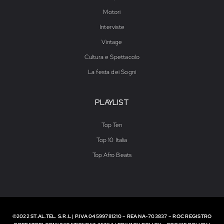
Motori
Interviste
Vintage
Cultura e Spettacolo
La festa dei Sogni
PLAYLIST
Top Ten
Top 10 Italia
Top Afro Beats
©2022 ST.AL.TEL. S.R.L | P.IVA 04599781210 – REA NA-703837 – ROC REGISTRO