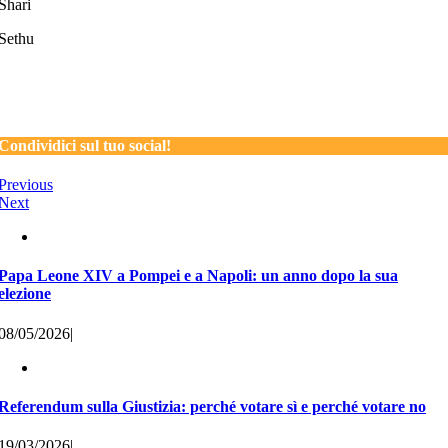
Shari
Sethu
Condividici sul tuo social!
Previous
Next
Papa Leone XIV a Pompei e a Napoli: un anno dopo la sua
elezione
08/05/2026
|
Referendum sulla Giustizia: perché votare sì e perché votare no
19/03/2026
|