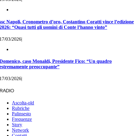
ssc Napoli, Cronometro d’oro, Costantino Coratti vince l’edizione
2026: “Quasi tutti gli uomini di Conte l’hanno vinto”
17/03/2026
|
Domenico, caso Monaldi, Presidente Fico: “Un quadro
estremamente preoccupante”
17/03/2026
|
RADIO
Ascolta-old
Rubriche
Palinsesto
Frequenze
Story
Network
Contatti