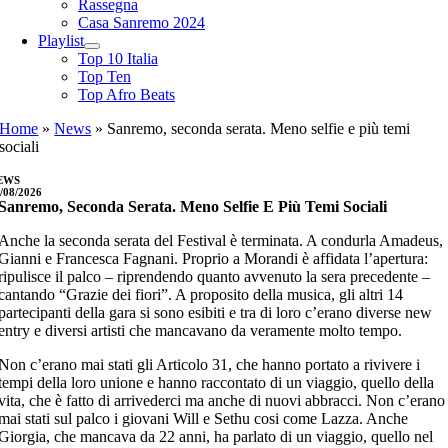
Rassegna
Casa Sanremo 2024
Playlist
Top 10 Italia
Top Ten
Top Afro Beats
Home
»
News
»
Sanremo, seconda serata. Meno selfie e più temi
sociali
EWS
/08/2026
Sanremo, Seconda Serata. Meno Selfie E Più Temi Sociali
Anche la seconda serata del Festival è terminata. A condurla Amadeus,
Gianni e Francesca Fagnani. Proprio a Morandi è affidata l’apertura:
ripulisce il palco – riprendendo quanto avvenuto la sera precedente –
cantando “Grazie dei fiori”. A proposito della musica, gli altri 14
partecipanti della gara si sono esibiti e tra di loro c’erano diverse new
entry e diversi artisti che mancavano da veramente molto tempo.
Non c’erano mai stati gli Articolo 31, che hanno portato a rivivere i
tempi della loro unione e hanno raccontato di un viaggio, quello della
vita, che è fatto di arrivederci ma anche di nuovi abbracci. Non c’erano
mai stati sul palco i giovani Will e Sethu cosi come Lazza. Anche
Giorgia, che mancava da 22 anni, ha parlato di un viaggio, quello nel