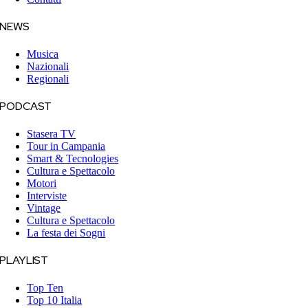
NEWS
Musica
Nazionali
Regionali
PODCAST
Stasera TV
Tour in Campania
Smart & Tecnologies
Cultura e Spettacolo
Motori
Interviste
Vintage
Cultura e Spettacolo
La festa dei Sogni
PLAYLIST
Top Ten
Top 10 Italia