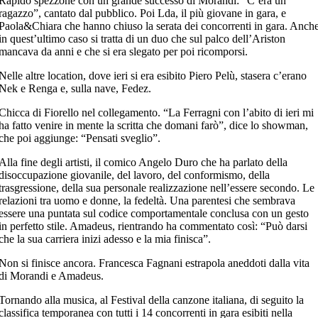
Rapido spezzone con un grande successo di Morandi: “C’era un
ragazzo”, cantato dal pubblico. Poi Lda, il più giovane in gara, e
Paola&Chiara che hanno chiuso la serata dei concorrenti in gara. Anch
in quest’ultimo caso si tratta di un duo che sul palco dell’Ariston
mancava da anni e che si era slegato per poi ricomporsi.
Nelle altre location, dove ieri si era esibito Piero Pelù, stasera c’erano
Nek e Renga e, sulla nave, Fedez.
Chicca di Fiorello nel collegamento. “La Ferragni con l’abito di ieri mi
ha fatto venire in mente la scritta che domani farò”, dice lo showman,
che poi aggiunge: “Pensati sveglio”.
Alla fine degli artisti, il comico Angelo Duro che ha parlato della
disoccupazione giovanile, del lavoro, del conformismo, della
trasgressione, della sua personale realizzazione nell’essere secondo. Le
relazioni tra uomo e donne, la fedeltà. Una parentesi che sembrava
essere una puntata sul codice comportamentale conclusa con un gesto
in perfetto stile. Amadeus, rientrando ha commentato così: “Può darsi
che la sua carriera inizi adesso e la mia finisca”.
Non si finisce ancora. Francesca Fagnani estrapola aneddoti dalla vita
di Morandi e Amadeus.
Tornando alla musica, al Festival della canzone italiana, di seguito la
classifica temporanea con tutti i 14 concorrenti in gara esibiti nella