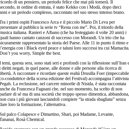
ricordo di un pensiero, un periodo felice che mai più tornerà. Il
secondo, in ordine di entrata, è stato Kekko con i Modà, dopo dieci
anni e un periodo complesso, raccontato nel suo stesso intenso brano.
Tra i primi ospiti Francesco Arca e il piccolo Mario Di Leva per
presentare al pubblico la serie tv “Resta con me”. Poi, il trionfo della
musica italiana. Ranieri e Albano (che ha festeggiato 4 volte 20 anni) i
quali hanno cantato canzoni di successo con Morandi. Un trio che ha
sicuramente rappresentato la storia del Paese. Alle 11 in punto il ritmo e
l’energia con i Black eyed peace e taluni loro successi tra cui Mamacita
Don’t you worry, Simple the best.
I temi, questa sera, sono stati seri e profondi con la riflessione sull’Iran 
i diritti negati, in quel paese, alle donne e alle persone alla ricerca di
libertà. A raccontare e ricordare queste realtà Drusilla Foer (impeccabile
co-conduttrice della scorsa edizione del Festival) accompagna l’attivista
Pegah. La reclusione, nel carcere minorile di Nisida, è stata raccontata
anche da Francesca Fagnani che, nel suo momento, ha scelto di non
parlare di sé ma di una società che troppo spesso dimentica, abbandona
non cura i più giovani lasciandoli compiere “la strada sbagliata” senza
dare loro la formazione, l’alternativa.
Sul palco Colapesce e Dimartino, Shari, poi Madame, Levante,
Tananai, Rosà Chemical.