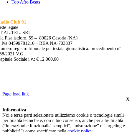
Top Afro Beats
adio Club 91
ede legale
T.AL.TEL. SRL
ia Pisa isidoro, 59 – 80026 Casoria (NA)
. Iva 04599781210 – REA NA-703837
umero registro tribunale per testata giornalistica: procedimento n°
58/2021 V.G.
apitale Sociale i.v.: € 12.000,00
©2022 ST.AL.TEL. S.R.L | P.IVA 04599781210 – REA NA-
703837 – ROC REGISTRO OPERATORI COMUNICAZIONE N*
35754 |
PRIVACY POLICY
–
COOKIE POLICY
| POWERED BY
ALLINONE LAB S.R.L
Page load link
X
Informativa
Noi e terze parti selezionate utilizziamo cookie o tecnologie simili
per finalità tecniche e, con il tuo consenso, anche per altre finalità
(“interazioni e funzionalità semplici”, “misurazione” e “targeting e
pubblicità”) come specificato nella
cookie policy
.