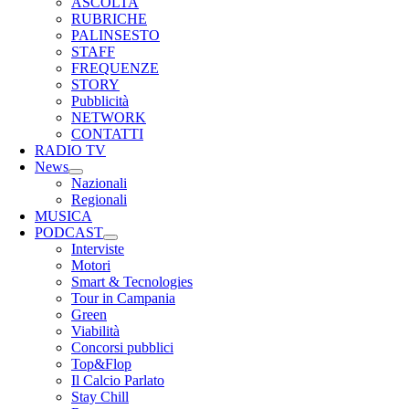
ASCOLTA
RUBRICHE
PALINSESTO
STAFF
FREQUENZE
STORY
Pubblicità
NETWORK
CONTATTI
RADIO TV
News
Nazionali
Regionali
MUSICA
PODCAST
Interviste
Motori
Smart & Tecnologies
Tour in Campania
Green
Viabilità
Concorsi pubblici
Top&Flop
Il Calcio Parlato
Stay Chill