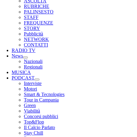
ASCOLTA
RUBRICHE
PALINSESTO
STAFF
FREQUENZE
STORY
Pubblicità
NETWORK
CONTATTI
RADIO TV
News
Nazionali
Regionali
MUSICA
PODCAST
Interviste
Motori
Smart & Tecnologies
Tour in Campania
Green
Viabilità
Concorsi pubblici
Top&Flop
Il Calcio Parlato
Stay Chill