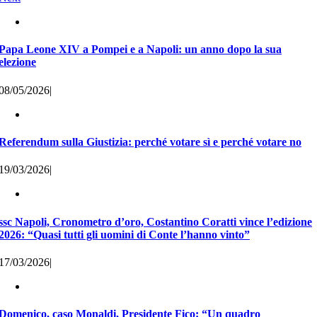
Papa Leone XIV a Pompei e a Napoli: un anno dopo la sua
elezione
08/05/2026
|
Referendum sulla Giustizia: perché votare sì e perché votare no
19/03/2026
|
ssc Napoli, Cronometro d’oro, Costantino Coratti vince l’edizione
2026: “Quasi tutti gli uomini di Conte l’hanno vinto”
17/03/2026
|
Domenico, caso Monaldi, Presidente Fico: “Un quadro