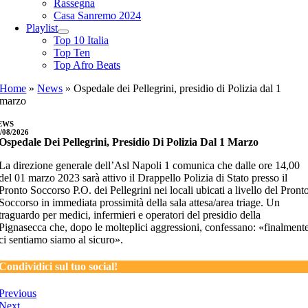
Rassegna
Casa Sanremo 2024
Playlist
Top 10 Italia
Top Ten
Top Afro Beats
Home
»
News
»
Ospedale dei Pellegrini, presidio di Polizia dal 1
marzo
EWS
/08/2026
Ospedale Dei Pellegrini, Presidio Di Polizia Dal 1 Marzo
La direzione generale dell’Asl Napoli 1 comunica che
dalle ore 14,00
del 01 marzo 2023 sarà attivo il Drappello Polizia di Stato presso il
Pronto Soccorso P.O. dei Pellegrini nei locali ubicati a livello del Pront
Soccorso in immediata prossimità della sala attesa/area triage. Un
traguardo per medici, infermieri e operatori del presidio della
Pignasecca che, dopo le molteplici aggressioni, confessano: «finalment
ci sentiamo siamo al sicuro».
Condividici sul tuo social!
Previous
Next