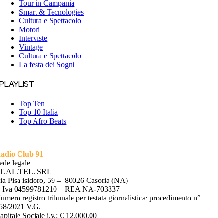
Tour in Campania
Smart & Tecnologies
Cultura e Spettacolo
Motori
Interviste
Vintage
Cultura e Spettacolo
La festa dei Sogni
PLAYLIST
Top Ten
Top 10 Italia
Top Afro Beats
adio Club 91
ede legale
T.AL.TEL. SRL
ia Pisa isidoro, 59 – 80026 Casoria (NA)
. Iva 04599781210 – REA NA-703837
umero registro tribunale per testata giornalistica: procedimento n°
58/2021 V.G.
apitale Sociale i.v.: € 12.000,00