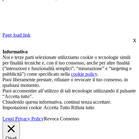
©2022 ST.AL.TEL. S.R.L | P.IVA 04599781210 – REA NA-
703837 – ROC REGISTRO OPERATORI COMUNICAZIONE N*
35754 |
PRIVACY POLICY
–
COOKIE POLICY
| POWERED BY
ALLINONE LAB S.R.L
Page load link
X
Informativa
Noi e terze parti selezionate utilizziamo cookie o tecnologie simili
per finalità tecniche e, con il tuo consenso, anche per altre finalità
(“interazioni e funzionalità semplici”, “misurazione” e “targeting e
pubblicità”) come specificato nella
cookie policy
.
Puoi liberamente prestare, rifiutare o revocare il tuo consenso, in
qualsiasi momento.
Puoi acconsentire all’utilizzo di tali tecnologie utilizzando il pulsante
“Accetta tutto”.
Chiudendo questa informativa, continui senza accettare.
Impostazioni cookie
Accetta Tutto
Rifiuta tutto
Leggi Privacy Policy
Revoca Consenso
Chiudi