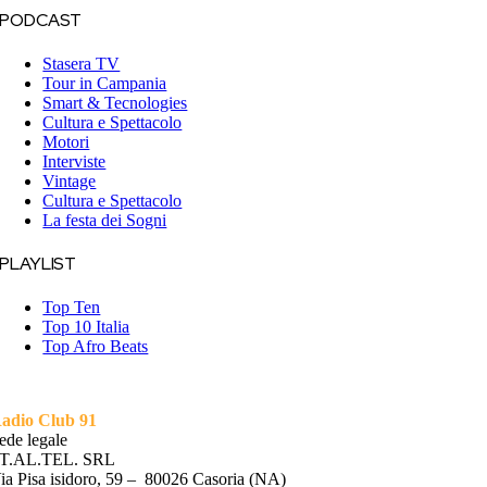
PODCAST
Stasera TV
Tour in Campania
Smart & Tecnologies
Cultura e Spettacolo
Motori
Interviste
Vintage
Cultura e Spettacolo
La festa dei Sogni
PLAYLIST
Top Ten
Top 10 Italia
Top Afro Beats
adio Club 91
ede legale
T.AL.TEL. SRL
ia Pisa isidoro, 59 – 80026 Casoria (NA)