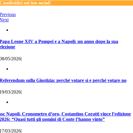
Condividici sul tuo social!
Previous
Next
Papa Leone XIV a Pompei e a Napoli: un anno dopo la sua
elezione
08/05/2026
|
Referendum sulla Giustizia: perché votare sì e perché votare no
19/03/2026
|
ssc Napoli, Cronometro d’oro, Costantino Coratti vince l’edizione
2026: “Quasi tutti gli uomini di Conte l’hanno vinto”
17/03/2026
|