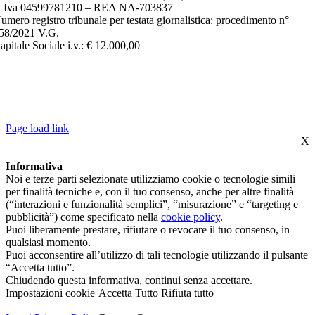
. Iva 04599781210 – REA NA-703837
umero registro tribunale per testata giornalistica: procedimento n°
58/2021 V.G.
apitale Sociale i.v.: € 12.000,00
©2022 ST.AL.TEL. S.R.L | P.IVA 04599781210 – REA NA-
703837 – ROC REGISTRO OPERATORI COMUNICAZIONE N*
35754 |
PRIVACY POLICY
–
COOKIE POLICY
| POWERED BY
ALLINONE LAB S.R.L
Page load link
X
Informativa
Noi e terze parti selezionate utilizziamo cookie o tecnologie simili
per finalità tecniche e, con il tuo consenso, anche per altre finalità
(“interazioni e funzionalità semplici”, “misurazione” e “targeting e
pubblicità”) come specificato nella
cookie policy
.
Puoi liberamente prestare, rifiutare o revocare il tuo consenso, in
qualsiasi momento.
Puoi acconsentire all’utilizzo di tali tecnologie utilizzando il pulsante
“Accetta tutto”.
Chiudendo questa informativa, continui senza accettare.
Impostazioni cookie
Accetta Tutto
Rifiuta tutto