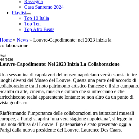
Rassegna
Casa Sanremo 2024
Playlist
Top 10 Italia
Top Ten
Top Afro Beats
Home
»
News
»
Louvre-Capodimonte: nel 2023 inizia la
collaborazione
EWS
/08/2026
Louvre-Capodimonte: Nel 2023 Inizia La Collaborazione
Una sessantina di capolavori del museo napoletano verrà esposta in tre
luoghi diversi del Museo del Louvre. Questa una parte dell’accordo di
collaborazione tra il noto patrimonio artistico francese e il sito campano
Scambi di arte, cinema, musica e cultura che si intrecciano e che
arricchiscono realtà apparentente lontane; se non altro da un punto di
vista geofisico.
Riaffermando l’importanza delle collaborazioni tra istituzioni museali
europee, a Parigi si aprirà ‘una vera stagione napoletana’, si legge in
una nota diffusa dal Louvre. Il partenariato è stato presentato oggi a
Parigi dalla nuova presidente del Louvre, Laurence Des Caars.