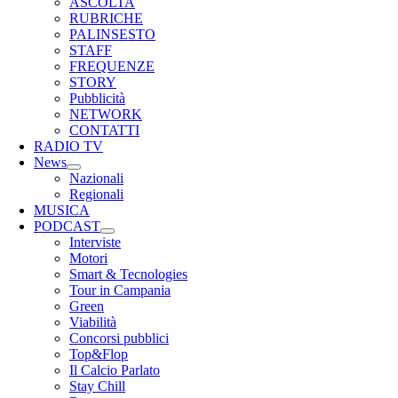
ASCOLTA
RUBRICHE
PALINSESTO
STAFF
FREQUENZE
STORY
Pubblicità
NETWORK
CONTATTI
RADIO TV
News
Nazionali
Regionali
MUSICA
PODCAST
Interviste
Motori
Smart & Tecnologies
Tour in Campania
Green
Viabilità
Concorsi pubblici
Top&Flop
Il Calcio Parlato
Stay Chill